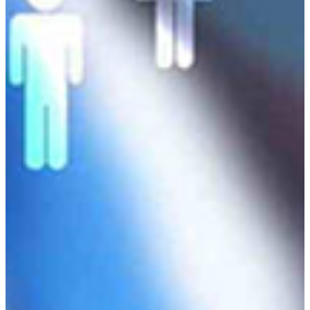
Η Εταιρία
Προφίλ Εταιρίας
Συνεργαζόμενες Εταιρίες
Ασφαλιστικά Πακέτα
Ασφάλειες Οχημάτων
Ασφάλειες Περιουσίας
Ασφάλειες Ζωής
Ασφάλειες Σκαφών
Συχνές Ερωτήσεις
Νέα DAIC