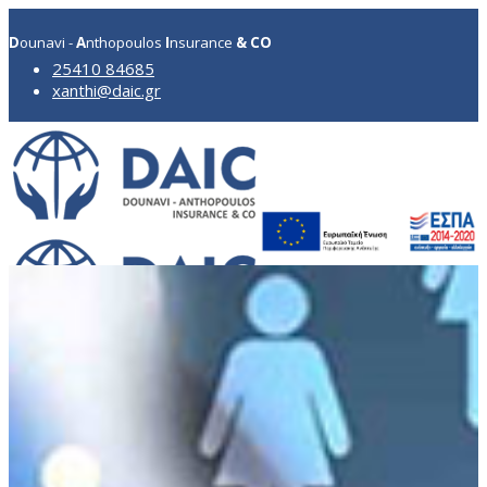
D
ounavi -
A
nthopoulos
I
nsurance
& CO
25410 84685
xanthi@daic.gr