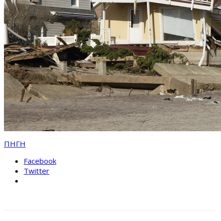
ΠΗΓΗ
Facebook
Twitter
«Αγώνας δρόμου» για κλείσει το
πακέτο των 11,5 δισ.
Υποχρεωτική ασφάλιση
επιχειρήσεων έναντι φυσικών