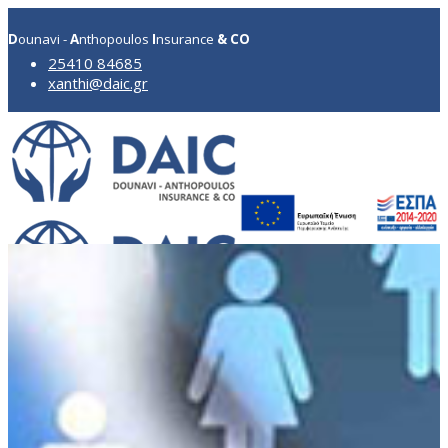
D
ounavi -
A
nthopoulos
I
nsurance
& CO
25410 84685
xanthi@daic.gr