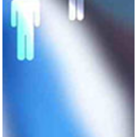
Η Εταιρία
Προφίλ Εταιρίας
Συνεργαζόμενες Εταιρίες
Ασφαλιστικά Πακέτα
Ασφάλειες Οχημάτων
Ασφάλειες Περιουσίας
Ασφάλειες Ζωής
Ασφάλειες Σκαφών
Συχνές Ερωτήσεις
Νέα DAIC