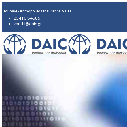
D
ounavi -
A
nthopoulos
I
nsurance
& CO
25410 84685
xanthi@daic.gr
Η Εταιρία
Προφίλ Εταιρίας
Συνεργαζόμενες Εταιρίες