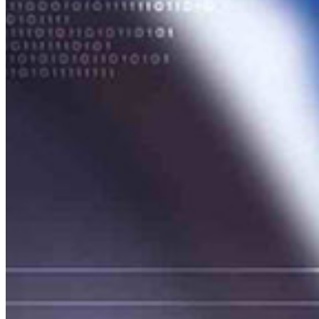
Ασφαλιστικά Πακέτα
Ασφάλειες Οχημάτων
Ασφάλειες Περιουσίας
Ασφάλειες Ζωής
Ασφάλειες Σκαφών
Συχνές Ερωτήσεις
Νέα DAIC
Ασφαλιστικά Νέα
DAIC Εταιρική Κοινωνική
Ευθύνη
Νέοι Συνεργάτες
Επικοινωνία